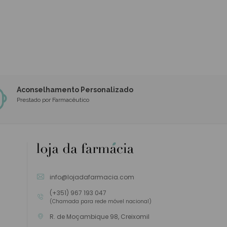
Aconselhamento Personalizado
Prestado por Farmacêutico
info@lojadafarmacia.com
(+351) 967 193 047
(Chamada para rede móvel nacional)
R. de Moçambique 98, Creixomil