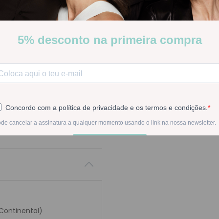
Stock:
Disponível
-
1
+
Na compra deste pr
 Continental)