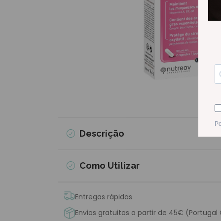
Descrição
Como Utilizar
Entregas rápidas
Envios gratuitos a partir de 45€ (Portugal