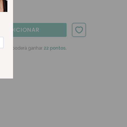
ADICIONAR
oduto poderá ganhar
22 pontos.