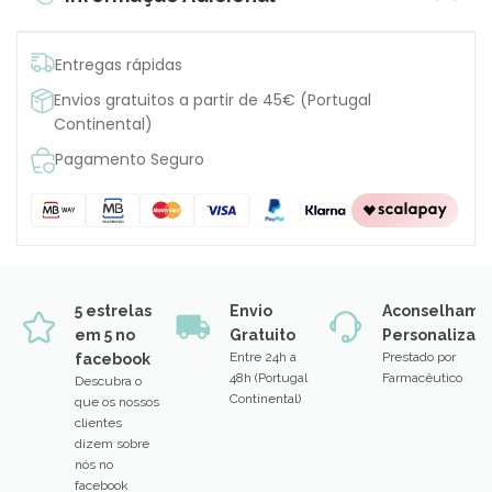
Entregas rápidas
Envios gratuitos a partir de 45€ (Portugal
Continental)
Pagamento Seguro
5 estrelas
Envio
Aconselhame
em 5 no
Gratuito
Personalizad
Entre 24h a
Prestado por
facebook
48h (Portugal
Farmacêutico
Descubra o
Continental)
que os nossos
clientes
dizem sobre
nós no
facebook