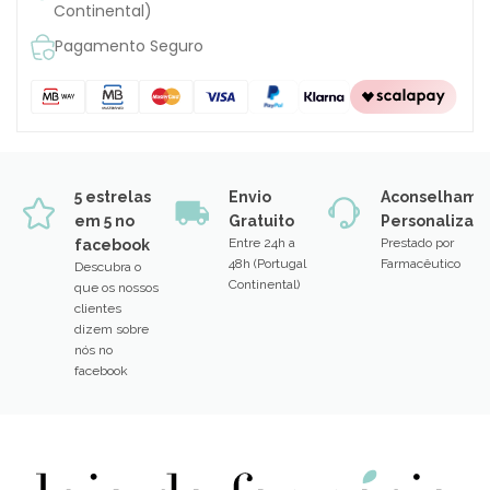
Continental)
Pagamento Seguro
5 estrelas
Envio
Aconselhame
em 5 no
Gratuito
Personalizad
Entre 24h a
Prestado por
facebook
48h (Portugal
Farmacêutico
Descubra o
Continental)
que os nossos
clientes
dizem sobre
nós no
facebook