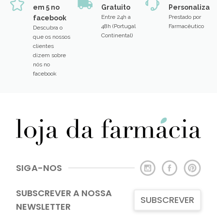
em 5 no
Gratuito
Personalizad
Entre 24h a
Prestado por
facebook
48h (Portugal
Farmacêutico
Descubra o
Continental)
que os nossos
clientes
dizem sobre
nós no
facebook
SIGA-NOS
SUBSCREVER A NOSSA
SUBSCREVER
NEWSLETTER