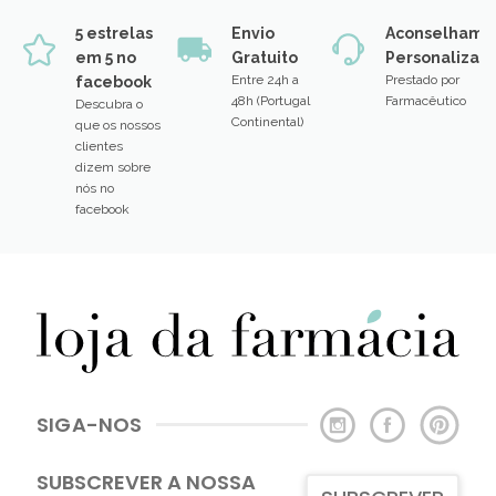
5 estrelas
Envio
Aconselhame
em 5 no
Gratuito
Personalizad
Entre 24h a
Prestado por
facebook
48h (Portugal
Farmacêutico
Descubra o
Continental)
que os nossos
clientes
dizem sobre
nós no
facebook
SIGA-NOS
SUBSCREVER A NOSSA