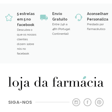
5 estrelas
Envio
Aconselhame
em 5 no
Gratuito
Personalizad
Entre 24h a
Prestado por
facebook
48h (Portugal
Farmacêutico
Descubra o
Continental)
que os nossos
clientes
dizem sobre
nós no
facebook
SIGA-NOS