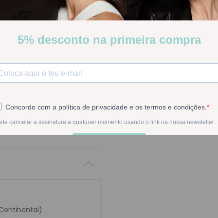
-
1
+
Na compra deste pr
 CONTINENTAL
 Continental)