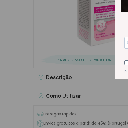
ENVIO GRATUITO PARA PORTUGAL
Descrição
Como Utilizar
Entregas rápidas
Envios gratuitos a partir de 45€ (Portugal