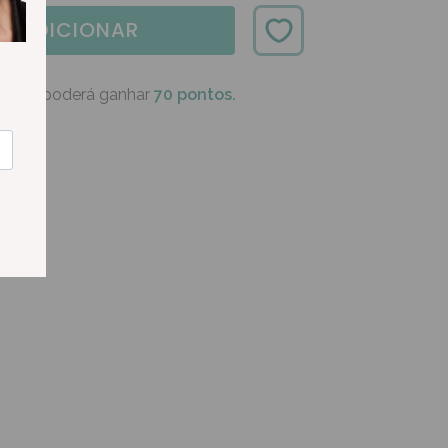
ADICIONAR
oduto poderá ganhar
70 pontos.