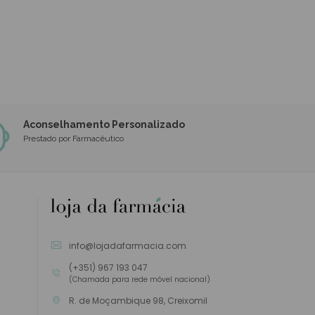
Aconselhamento Personalizado
Prestado por Farmacêutico
info@lojadafarmacia.com
(+351) 967 193 047
(Chamada para rede móvel nacional)
R. de Moçambique 98, Creixomil