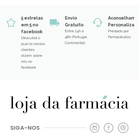
5 estrelas
Envio
Aconselhame
em 5 no
Gratuito
Personalizad
Entre 24h a
Prestado por
facebook
48h (Portugal
Farmacêutico
Descubra o
Continental)
que os nossos
clientes
dizem sobre
nós no
facebook
SIGA-NOS