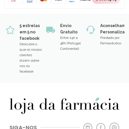
5 estrelas
Envio
Aconselhame
em 5 no
Gratuito
Personalizad
Entre 24h a
Prestado por
facebook
48h (Portugal
Farmacêutico
Descubra o
Continental)
que os nossos
clientes
dizem sobre
nós no
facebook
SIGA-NOS