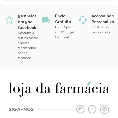
5 estrelas
Envio
Aconselhame
em 5 no
Gratuito
Personalizad
Entre 24h a
Prestado por
facebook
48h (Portugal
Farmacêutico
Descubra o
Continental)
que os nossos
clientes
dizem sobre
nós no
facebook
SIGA-NOS