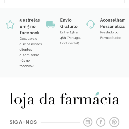
5 estrelas
Envio
Aconselhame
em 5 no
Gratuito
Personalizad
Entre 24h a
Prestado por
facebook
48h (Portugal
Farmacêutico
Descubra o
Continental)
que os nossos
clientes
dizem sobre
nós no
facebook
SIGA-NOS