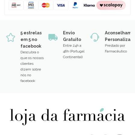
5 estrelas
Envio
Aconselhame
em 5 no
Gratuito
Personalizad
Entre 24h a
Prestado por
facebook
48h (Portugal
Farmacêutico
Descubra o
Continental)
que os nossos
clientes
dizem sobre
nós no
facebook