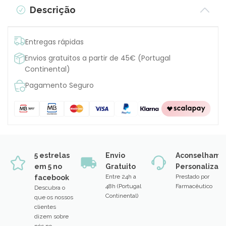
Descrição
Entregas rápidas
Envios gratuitos a partir de 45€ (Portugal
Continental)
Pagamento Seguro
5 estrelas
Envio
Aconselhame
em 5 no
Gratuito
Personalizad
Entre 24h a
Prestado por
facebook
48h (Portugal
Farmacêutico
Descubra o
Continental)
que os nossos
clientes
dizem sobre
nós no