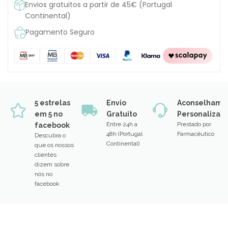
Envios gratuitos a partir de 45€ (Portugal
Continental)
Pagamento Seguro
5 estrelas
Envio
Aconselhame
em 5 no
Gratuito
Personalizad
Entre 24h a
Prestado por
facebook
48h (Portugal
Farmacêutico
Descubra o
Continental)
que os nossos
clientes
dizem sobre
nós no
facebook