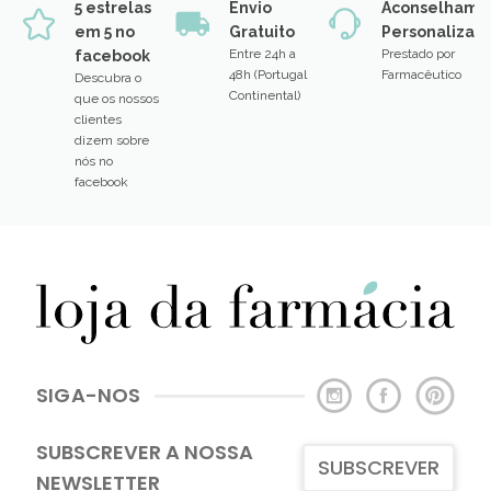
5 estrelas
Envio
Aconselhame
em 5 no
Gratuito
Personalizad
Entre 24h a
Prestado por
facebook
48h (Portugal
Farmacêutico
Descubra o
Continental)
que os nossos
clientes
dizem sobre
nós no
facebook
SIGA-NOS
SUBSCREVER A NOSSA
SUBSCREVER
NEWSLETTER