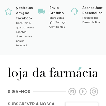
5 estrelas
Envio
Aconselhame
em 5 no
Gratuito
Personalizad
Entre 24h a
Prestado por
facebook
48h (Portugal
Farmacêutico
Descubra o
Continental)
que os nossos
clientes
dizem sobre
nós no
facebook
SIGA-NOS
SUBSCREVER A NOSSA