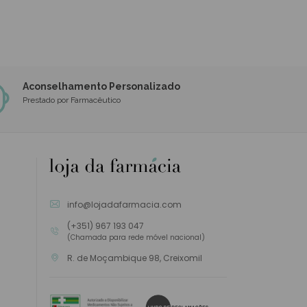
Aconselhamento Personalizado
Prestado por Farmacêutico
info@lojadafarmacia.com
(+351) 967 193 047
(Chamada para rede móvel nacional)
R. de Moçambique 98, Creixomil