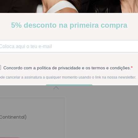
Piz Buin After Sun Loção I
Stock:
Disponível
-
1
+
Na compra deste pr
 Continental)