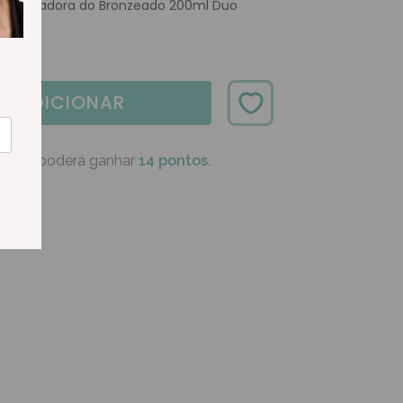
ntensificadora do Bronzeado 200ml Duo
ADICIONAR
oduto poderá ganhar
14 pontos.