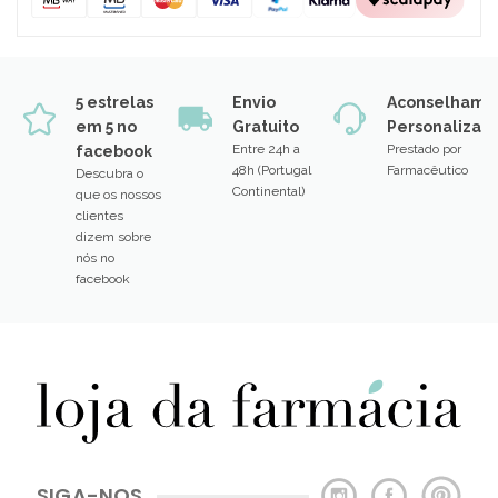
5 estrelas
Envio
Aconselhame
em 5 no
Gratuito
Personalizad
Entre 24h a
Prestado por
facebook
48h (Portugal
Farmacêutico
Descubra o
Continental)
que os nossos
clientes
dizem sobre
nós no
facebook
SIGA-NOS