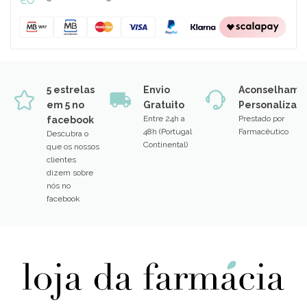
5 estrelas
Envio
Aconselhame
em 5 no
Gratuito
Personalizad
Entre 24h a
Prestado por
facebook
48h (Portugal
Farmacêutico
Descubra o
Continental)
que os nossos
clientes
dizem sobre
nós no
facebook