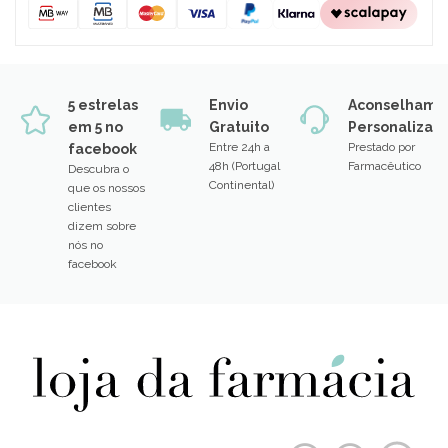
5 estrelas
Envio
Aconselhame
em 5 no
Gratuito
Personalizad
Entre 24h a
Prestado por
facebook
48h (Portugal
Farmacêutico
Descubra o
Continental)
que os nossos
clientes
dizem sobre
nós no
facebook