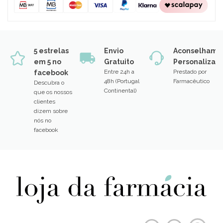
5 estrelas
Envio
Aconselhame
em 5 no
Gratuito
Personalizad
Entre 24h a
Prestado por
facebook
48h (Portugal
Farmacêutico
Descubra o
Continental)
que os nossos
clientes
dizem sobre
nós no
facebook