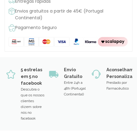
Entregas rápidas
Envios gratuitos a partir de 45€ (Portugal
Continental)
Pagamento Seguro
5 estrelas
Envio
Aconselhame
em 5 no
Gratuito
Personalizad
Entre 24h a
Prestado por
facebook
48h (Portugal
Farmacêutico
Descubra o
Continental)
que os nossos
clientes
dizem sobre
nós no
facebook