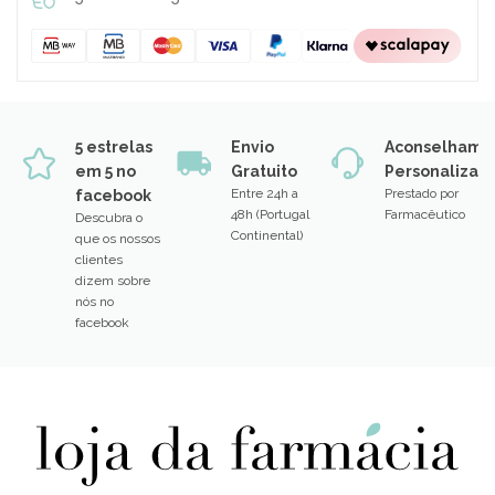
5 estrelas
Envio
Aconselhame
em 5 no
Gratuito
Personalizad
Entre 24h a
Prestado por
facebook
48h (Portugal
Farmacêutico
Descubra o
Continental)
que os nossos
clientes
dizem sobre
nós no
facebook