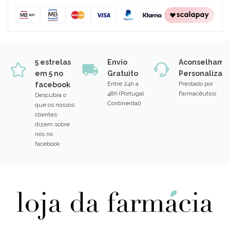
5 estrelas
Envio
Aconselhame
em 5 no
Gratuito
Personalizad
Entre 24h a
Prestado por
facebook
48h (Portugal
Farmacêutico
Descubra o
Continental)
que os nossos
clientes
dizem sobre
nós no
facebook