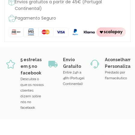
Envios gratuitos a partir de 45€ (Portugal
Continental)
Pagamento Seguro
5 estrelas
Envio
Aconselhame
em 5 no
Gratuito
Personalizad
Entre 24h a
Prestado por
facebook
48h (Portugal
Farmacêutico
Descubra o
Continental)
que os nossos
clientes
dizem sobre
nós no
facebook