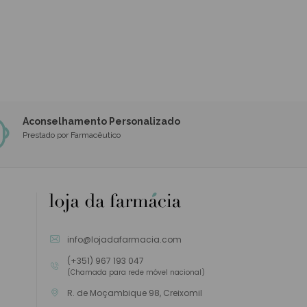
Aconselhamento Personalizado
Prestado por Farmacêutico
info@lojadafarmacia.com
(+351) 967 193 047
(Chamada para rede móvel nacional)
R. de Moçambique 98, Creixomil