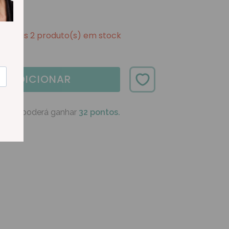
Apenas 2 produto(s) em stock
ADICIONAR
oduto poderá ganhar
32 pontos.