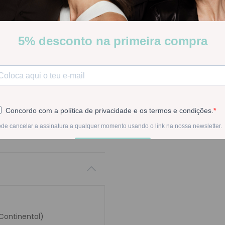
Salises Gel Hidratante 50 Ml
Poucas Unidades
Stock:
Disponível
-
1
+
Na compra deste pr
 Continental)