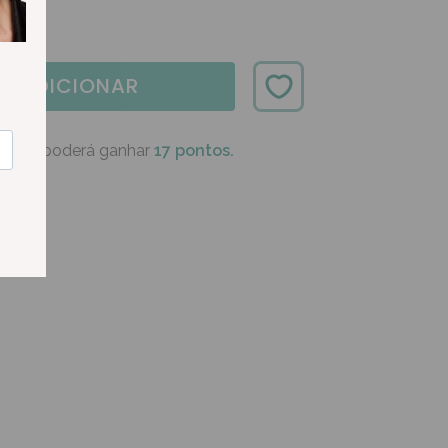
ADICIONAR
oduto poderá ganhar
17 pontos.