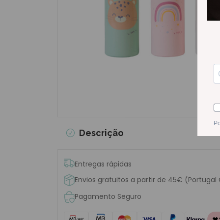
Descrição
Entregas rápidas
Envios gratuitos a partir de 45€ (Portugal
Pagamento Seguro