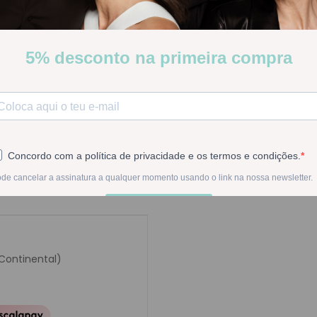
Stock:
Disponível
-
1
+
Na compra deste pr
 Continental)