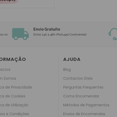
Envio Gratuito
nós no
Entre 24h a 48h (Portugal Continental)
FORMAÇÃO
AJUDA
actos
Blog
m Somos
Contactos Úteis
ica de Privacidade
Perguntas Frequentes
ica de Cookies
Como Encomendar
ica de Utilização
Métodos de Pagamentos
os e Condições
Envios de Encomendas