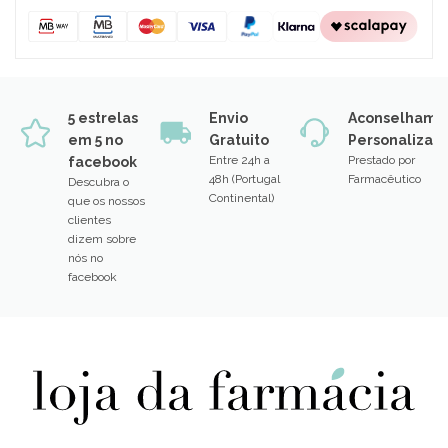
5 estrelas
Envio
Aconselhame
em 5 no
Gratuito
Personalizad
Entre 24h a
Prestado por
facebook
48h (Portugal
Farmacêutico
Descubra o
Continental)
que os nossos
clientes
dizem sobre
nós no
facebook