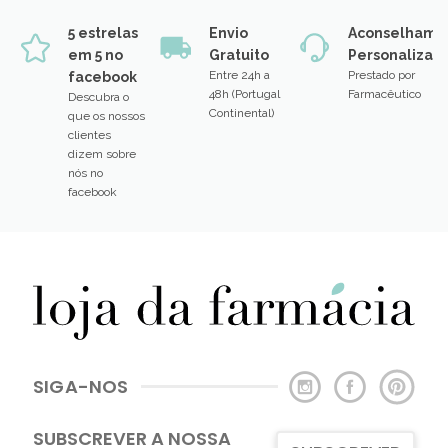
5 estrelas
Envio
Aconselhame
em 5 no
Gratuito
Personalizad
Entre 24h a
Prestado por
facebook
48h (Portugal
Farmacêutico
Descubra o
Continental)
que os nossos
clientes
dizem sobre
nós no
facebook
SIGA-NOS
SUBSCREVER A NOSSA