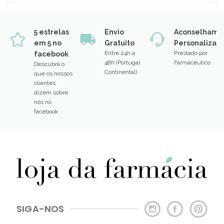
5 estrelas
Envio
Aconselhame
em 5 no
Gratuito
Personalizad
Entre 24h a
Prestado por
facebook
48h (Portugal
Farmacêutico
Descubra o
Continental)
que os nossos
clientes
dizem sobre
nós no
facebook
SIGA-NOS