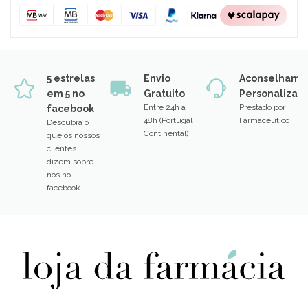
5 estrelas
Envio
Aconselhame
em 5 no
Gratuito
Personalizad
Entre 24h a
Prestado por
facebook
48h (Portugal
Farmacêutico
Descubra o
Continental)
que os nossos
clientes
dizem sobre
nós no
facebook