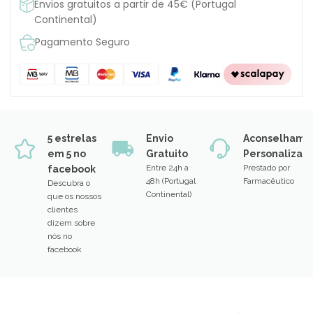
Envios gratuitos a partir de 45€ (Portugal
Continental)
Pagamento Seguro
5 estrelas
Envio
Aconselhame
em 5 no
Gratuito
Personalizad
Entre 24h a
Prestado por
facebook
48h (Portugal
Farmacêutico
Descubra o
Continental)
que os nossos
clientes
dizem sobre
nós no
facebook