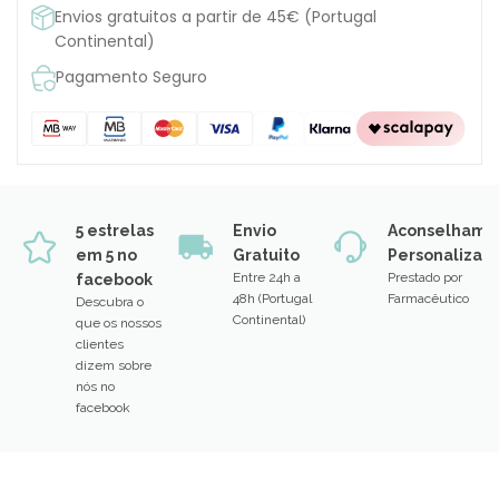
Envios gratuitos a partir de 45€ (Portugal
Continental)
Pagamento Seguro
5 estrelas
Envio
Aconselhame
em 5 no
Gratuito
Personalizad
Entre 24h a
Prestado por
facebook
48h (Portugal
Farmacêutico
Descubra o
Continental)
que os nossos
clientes
dizem sobre
nós no
facebook