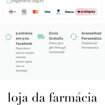
Pagamento Seguro
5 estrelas
Envio
Aconselhame
em 5 no
Gratuito
Personalizad
Entre 24h a
Prestado por
facebook
48h (Portugal
Farmacêutico
Descubra o
Continental)
que os nossos
clientes
dizem sobre
nós no
facebook