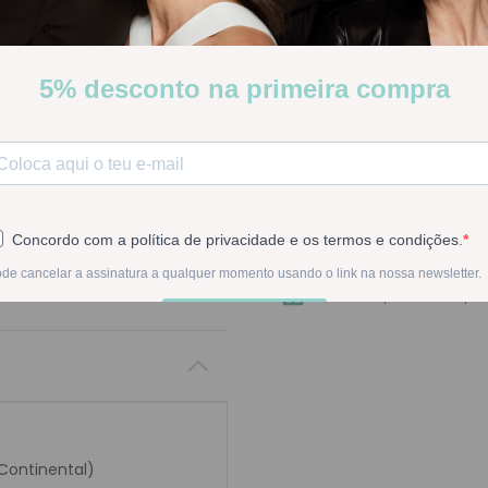
[COD 6820688]
Cuidado reparador com ação
tratamento de cicatrizes, 
Poucas Unidades
Stock:
Disponível
-
1
+
Na compra deste pr
 Continental)