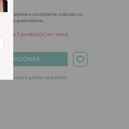
 hidratante e cicatrizante, indicado no
feridas e queimaduras.
Apenas 2 produto(s) em stock
ADICIONAR
oduto poderá ganhar
10 pontos.