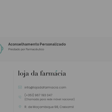
Aconselhamento Personalizado
Prestado por Farmacêutico
info@lojadafarmacia.com
(+351) 967 193 047
(Chamada para rede móvel nacional)
R. de Moçambique 98, Creixomil