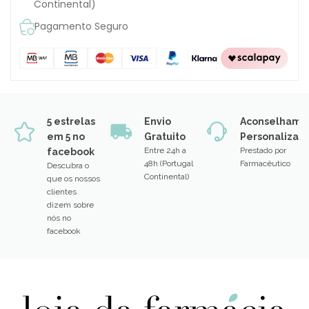
Continental)
Pagamento Seguro
5 estrelas
Envio
Aconselhame
em 5 no
Gratuito
Personalizad
Entre 24h a
Prestado por
facebook
48h (Portugal
Farmacêutico
Descubra o
Continental)
que os nossos
clientes
dizem sobre
nós no
facebook