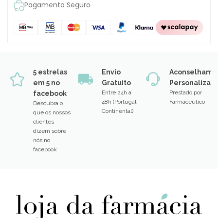
Pagamento Seguro
5 estrelas
Envio
Aconselhame
em 5 no
Gratuito
Personalizad
Entre 24h a
Prestado por
facebook
48h (Portugal
Farmacêutico
Descubra o
Continental)
que os nossos
clientes
dizem sobre
nós no
facebook