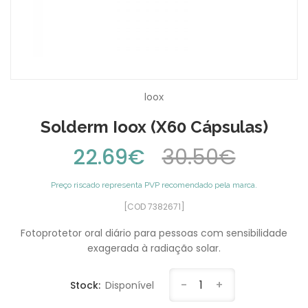
Ioox
Solderm Ioox (x60 Cápsulas)
22.69€
30.50€
Preço riscado representa PVP recomendado pela marca.
[COD 7382671]
Fotoprotetor oral diário para pessoas com sensibilidade
exagerada à radiação solar.
-
1
+
Stock:
Disponível