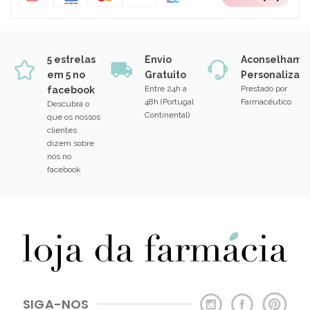
5 estrelas
Envio
Aconselhame
em 5 no
Gratuito
Personalizad
Entre 24h a
Prestado por
facebook
48h (Portugal
Farmacêutico
Descubra o
Continental)
que os nossos
clientes
dizem sobre
nós no
facebook
SIGA-NOS