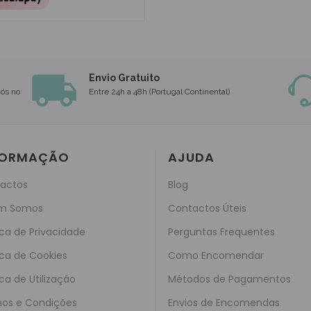
Envio Gratuito
nós no
Entre 24h a 48h (Portugal Continental)
FORMAÇÃO
AJUDA
actos
Blog
m Somos
Contactos Úteis
ica de Privacidade
Perguntas Frequentes
ica de Cookies
Como Encomendar
ica de Utilização
Métodos de Pagamentos
os e Condições
Envios de Encomendas