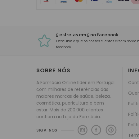
5 estrelas em 5 no facebook
Descubra o que os nossos clientes dizem sobre 
facebook
SOBRE NÓS
IN
A Farmácia Online líder em Portugal
Cont
com milhares de referências das
Que
maiores marcas de saúde, beleza,
cosmética, puericultura e bem-
Polít
estar. Mais de 200.000 clientes
Polít
confiam na Loja da Farmácia.
Polít
SIGA-NOS
Term