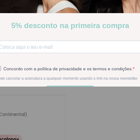
Biberão com garrafa em si
Stock:
Disponível
-
1
+
Na compra deste pr
 Continental)