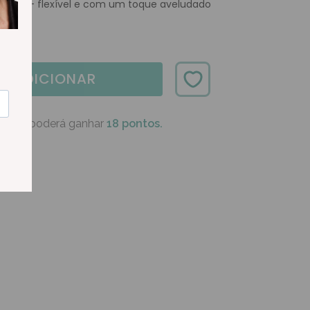
licone - flexível e com um toque aveludado
ADICIONAR
oduto poderá ganhar
18 pontos.