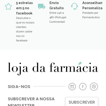
5 estrelas
Envio
Aconselhame
em 5 no
Gratuito
Personalizad
Entre 24h a
Prestado por
facebook
48h (Portugal
Farmacêutico
Descubra o
Continental)
que os nossos
clientes
dizem sobre
nós no
facebook
SIGA-NOS
SUBSCREVER A NOSSA
SUBSCREVER
NEWSLETTER