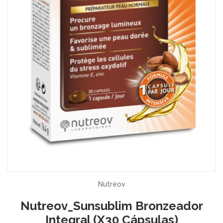
Nutréov
Nutreov_Sunsublim Bronzeador
Integral (x30 Cápsulas)