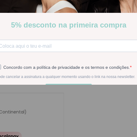
[COD 7523860]
Formulado especificamen
melhorar a textura da pel
Stock:
Disponível
-
1
+
Na compra deste pr
 Continental)