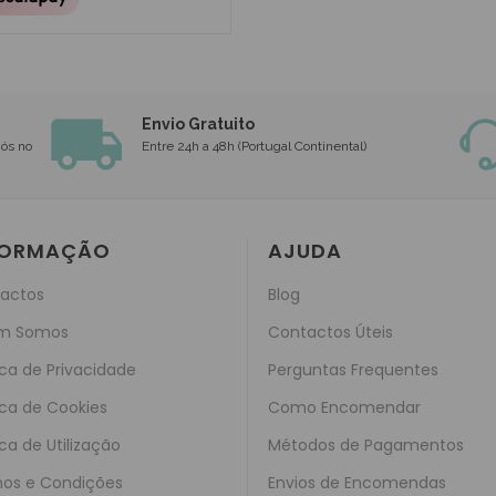
Envio Gratuito
nós no
Entre 24h a 48h (Portugal Continental)
FORMAÇÃO
AJUDA
actos
Blog
m Somos
Contactos Úteis
ica de Privacidade
Perguntas Frequentes
ica de Cookies
Como Encomendar
ica de Utilização
Métodos de Pagamentos
os e Condições
Envios de Encomendas