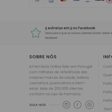
5 estrelas em 5 no facebook
Descubra o que os nossos clientes dizem sobre 
facebook
SOBRE NÓS
IN
A Farmácia Online líder em Portugal
Cont
com milhares de referências das
Que
maiores marcas de saúde, beleza,
cosmética, puericultura e bem-
Polít
estar. Mais de 200.000 clientes
Polít
confiam na Loja da Farmácia.
Polít
SIGA-NOS
Term