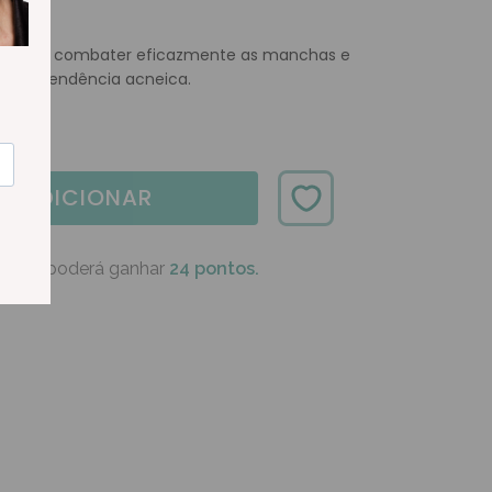
te para combater eficazmente as manchas e
e com tendência acneica.
ADICIONAR
oduto poderá ganhar
24 pontos.