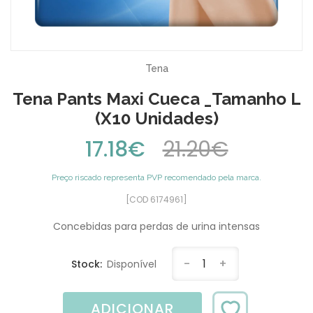
Tena
Tena Pants Maxi Cueca _Tamanho L
(x10 Unidades)
17.18€
21.20€
Preço riscado representa PVP recomendado pela marca.
[COD 6174961]
Concebidas para perdas de urina intensas
-
1
+
Stock:
Disponível
ADICIONAR