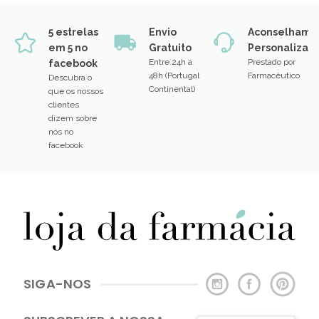
5 estrelas
Envio
Aconselhame
em 5 no
Gratuito
Personalizad
Entre 24h a
Prestado por
facebook
48h (Portugal
Farmacêutico
Descubra o
Continental)
que os nossos
clientes
dizem sobre
nós no
facebook
SIGA-NOS