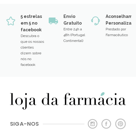
5 estrelas
Envio
Aconselhame
em 5 no
Gratuito
Personalizad
Entre 24h a
Prestado por
facebook
48h (Portugal
Farmacêutico
Descubra o
Continental)
que os nossos
clientes
dizem sobre
nós no
facebook
SIGA-NOS