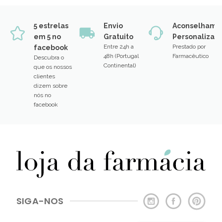
5 estrelas
Envio
Aconselhame
em 5 no
Gratuito
Personalizad
Entre 24h a
Prestado por
facebook
48h (Portugal
Farmacêutico
Descubra o
Continental)
que os nossos
clientes
dizem sobre
nós no
facebook
SIGA-NOS