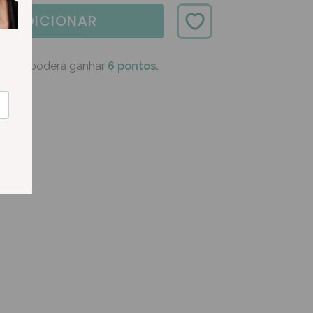
ADICIONAR
oduto poderá ganhar
6 pontos.