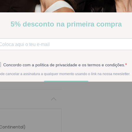
-
1
+
Na compra deste pr
 Continental)