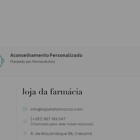
Aconselhamento Personalizado
Prestado por Farmacêutico
info@lojadafarmacia.com
(+351) 967 193 047
(Chamada para rede móvel nacional)
R. de Moçambique 98, Creixomil