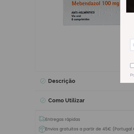
Descrição
Como Utilizar
Entregas rápidas
Envios gratuitos a partir de 45€ (Portugal