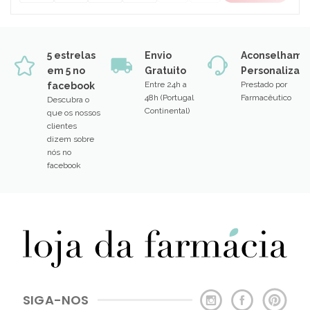
5 estrelas
Envio
Aconselhame
em 5 no
Gratuito
Personalizad
Entre 24h a
Prestado por
facebook
48h (Portugal
Farmacêutico
Descubra o
Continental)
que os nossos
clientes
dizem sobre
nós no
facebook
SIGA-NOS