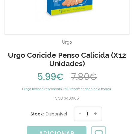
Urgo
Urgo Coricide Penso Calicida (x12
Unidades)
5.99€
7.80€
Preço riscado representa PVP recomendado pela marca.
[COD 6403105]
-
1
+
Stock:
Disponível
ADICIONAR