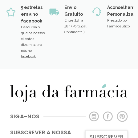
5 estrelas
Envio
Aconselhame
em 5 no
Gratuito
Personalizad
Entre 24h a
Prestado por
facebook
48h (Portugal
Farmacêutico
Descubra o
Continental)
que os nossos
clientes
dizem sobre
nós no
facebook
SIGA-NOS
SUBSCREVER A NOSSA
SUBSCREVER