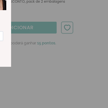
50% DESCONTO, pack de 2 embalagens
ADICIONAR
oduto poderá ganhar
15 pontos.