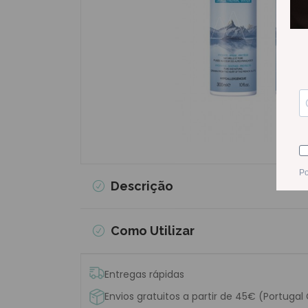
Descrição
Como Utilizar
Entregas rápidas
Envios gratuitos a partir de 45€ (Portugal