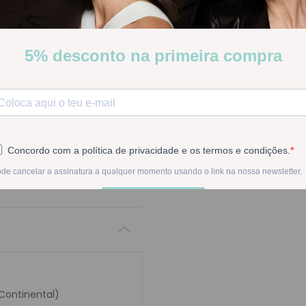
Uriage Água Termal. Com 
Stock:
Disponível
-
1
+
Na compra deste pr
 Continental)