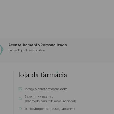
Aconselhamento Personalizado
Prestado por Farmacêutico
info@lojadafarmacia.com
(+351) 967 193 047
(Chamada para rede móvel nacional)
R. de Moçambique 98, Creixomil