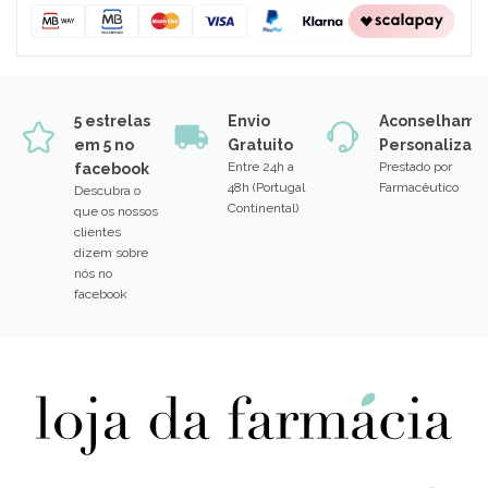
5 estrelas
Envio
Aconselhame
em 5 no
Gratuito
Personalizad
Entre 24h a
Prestado por
facebook
48h (Portugal
Farmacêutico
Descubra o
Continental)
que os nossos
clientes
dizem sobre
nós no
facebook